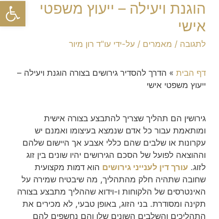
פתח סרגל
הוגנת ויעילה – ייעוץ משפטי
אישי
לתגובה
/
מאמרים
/ על-ידי
עו"ד רון מיור
דף הבית
»
הדרך להסדיר גירושים בצורה הוגנת ויעילה –
ייעוץ משפטי אישי
גירושין הם תהליך שצריך להתבצע בצורה אישית
ומותאמת עבור כל אדם שנמצא בעיצומו ואמנם יש
עקרונות או שלבים שהם כללי אצבע אך היישום שלהם
וההוצאה לפועל של הסכם הגירושים יהיו שונים בין זוג
לזוג.
עורך דין לענייני גירושים
הוא דמות מקצועית
שחובה שתהיה חלק מהתהליך, מה שיבטיח שמירה על
האינטרסים של הלקוחות ו-וידוא שההליך מתבצע בצורה
תקינה ומסודרת. בני הזוג, באופן טבעי, לא מכירים את
התהליכים והשלבים השונים שלו והם נחשפים להם