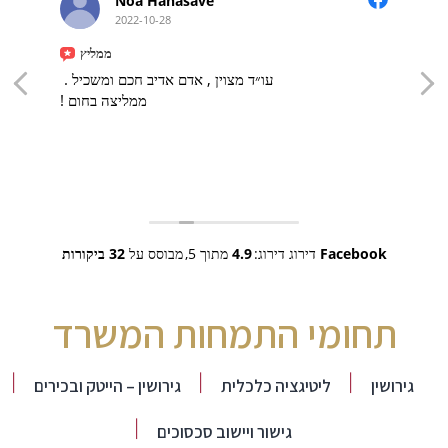
Noa Hanasave
2022-10-28
ממליץ
עו״ד מצוין , אדם אדיב חכם ומשכיל .
ממליצה בחום !
Facebook
דירוג דירוג:
4.9
מתוך 5,
מבוסס על
32 ביקורות
תחומי התמחות המשרד
גירושין
ליטיגציה כלכלית
גירושין – הייטק ובכירים
גישור ויישוב סכסוכים