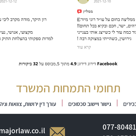
2021-12-12
2021-12-10
ממליץ
 מודה מקרב ליבי על הטיפול
אני ממליצה בחום על עו״ד רוני מיו
אדם מדהים, ישר, חכם ובקיא בכל
נושי, נעים הליכות.
תמיד אזכור כמה עזר לי כשייצג אות
קותי בהצלחת התיק עשית זאת
גירושין, כשהייתי במצוקה רבה !
תודה רבה לך רוני על כל העזרה:)))
קרא עוד

32 ביקורות
מבוסס על
מתוך 5,
4.9
דירוג דירוג:
Facebook
תחומי התמחות המשרד
ושות, צוואות וניהול עיזבונות
גישור ויישוב סכסוכים
גירושי
077-80481
majorlaw.co.il