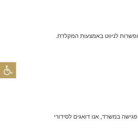
פתח סרגל
גישה במשרד, אנו דואגים לסידורי