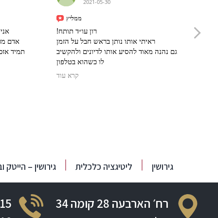
2021-05-30
ממליץ
תיר
רון עו״ד תותח!
אני 
לני
ראיתי אותו נותן בראש חבל על הזמן
אדם מדה
רון
גם נהנה מאוד להסיע אותו לדיונים ולהקשיב
תמיד אזכו
לו כשהוא בטלפון
ממליץ מאוד
קרא עוד
גירושין
ליטיגציה כלכלית
גירושין – הייטק ו
רח׳ הארבעה 28 קומה 34
15