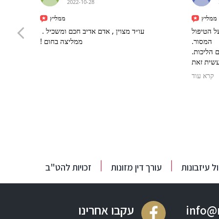
2022-10-28
ממליץ
ממליץ
עו״ד מצוין , אדם אדיב חכם ומשכיל .
רון היקר,
ממליצה בחום !
המסור.
יודע
מקצועי, א
למרות ספ
בגדול.
קרא עוד
תבורך. 
זכויות להט"ב
עורך דין מזונות
עורך דין יר
עקבו אחרינו
info@