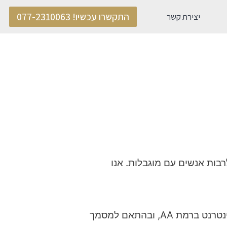
התקשרו עכשיו! 077-2310063
יצירת קשר
לרבות אנשים עם מוגבלות. אנו
​התאמות הנגישות באתר בוצעו בהתאם להמלצות התקן הישראלי (ת"י 5568) לנגישות תכנים באינטרנט ברמת AA, ובהתאם למסמך