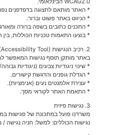
WCAG2.0 הבינלאומי.
* ​האתר מותאם לתצוגה בדפדפנים נפוצ
* ​הניווט באתר פשוט וברור.
* ​התכנים כתובים בשפה ברורה ומאורגנ
* ​בוצעו התאמות טכניות הכוללות, בין היתר: טקסט חלופי לתמונות (Alt), 
​2. רכיב הנגישות (Accessibility Tool)
​באתר מותקן תוסף נגישות המאפשר לגו
* ​שינוי ניגודיות צבעים (ניגודיות גבוהה
* ​הגדלת גופנים והדגשת קישורים.
* ​עצירת אלמנטים נעים (אנימציות).
* ​התאמת האתר לקוראי מסך.
​3. נגישות פיזית
​משרדנו פועל במתכונת של פגישות במש
נגישות הכוללים: למשל: חניה נגישה / 