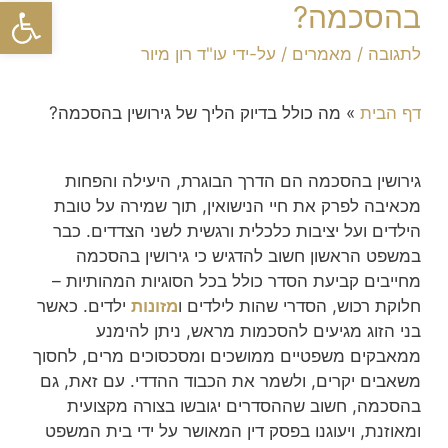
פתח סרגל
בהסכמה?
לתגובה
/
מאמרים
/ על-ידי
עו"ד רון מיור
דף הבית
»
מה כולל בדיוק הליך של גירושין בהסכמה?
גירושין בהסכמה הם הדרך הבוגרת, היעילה והפחות
מכאיבה לפרק את חיי הנישואין, תוך שמירה על טובת
הילדים ועל יציבות כלכלית ורגשית לשני הצדדים. כבר
במשפט הראשון חשוב להדגיש כי גירושין בהסכמה
מחייבים קביעת הסדר כולל בכל הסוגיות המהותיות –
חלוקת רכוש, הסדרי שהות לילדים ו
מזונות
ילדים. כאשר
בני הזוג מגיעים להסכמות מראש, ניתן להימנע
ממאבקים משפטיים ממושכים ומסכסוכים מרים, לחסוך
משאבים יקרים, ולשמר את הכבוד ההדדי. עם זאת, גם
בהסכמה, חשוב שההסדרים יגובשו בצורה מקצועית
ומאוזנת, ויעוגנו בפסק דין המאושר על ידי בית המשפט