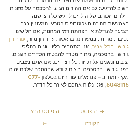
מזונות ילדים התואמת את הצרכים והרמה הכלכלית.
חשוב להדגיש: גם אם ההורים הגיעו להסכמה על מזונות
הילדים, זכותם של הילדים להגיש כל חצי שנה,
באמצעות ההורה האפוטרופוס הטבעי המעוניין בכך,
תביעה להגדלת או הפחתת דמי המזונות, אם חל שינוי
נסיבות מהותי. במשרדנו, בראשות עו"ד רון מיור,
עורך דין
גירושין בתל אביב
, אנו מתמחים בליווי זוגות בהליכי
גירושין בהסכמה, מתוך מטרה להבטיח הסדרים הוגנים,
יציבים ומגנים על זכויות כל הצדדים. אם אתם ניצבים
בפני גירושין בהסכמה ורוצים לוודא שההסכם שלכם יהיה
מקיף ומחייב – פנו אלינו עוד היום בטלפון
077-
8048115
, ואנו נלווה אתכם לאורך כל הדרך.
→
ה פוסט
ה פוסט הבא
הקודם
←