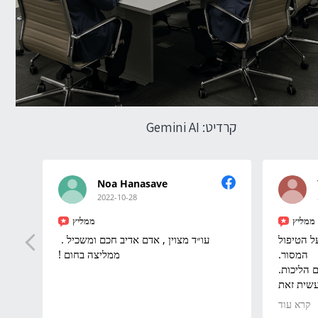
קרדיט: Gemini AI
Noa Hanasave
2022-10-28
ממליץ
ממליץ
עו״ד מצוין , אדם אדיב חכם ומשכיל .
רון היקר,
ממליצה בחום !
המסור.
יודע
מקצועי, א
למרות ספ
בגדול.
קרא עוד
תבורך. 