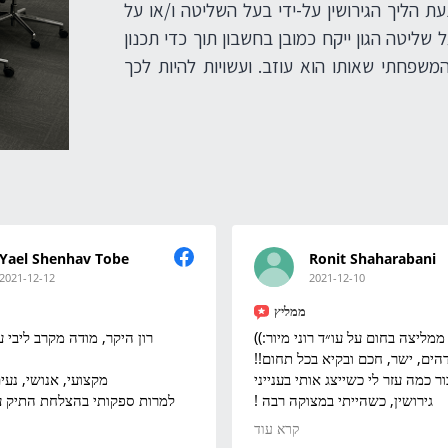
עתיד החברה. לא פעם ישפיעו שיקולים כאלה על
תזמון פעולות ניהוליות בהתייחס למועד כזה שנב
כזה גם את השפעת מהלכיו בחברה כבעל שליט
Yael Shenhav Tobe
Ronit Shaharabani
2021-12-12
2021-12-10
ממליץ
 מודה מקרב ליבי על הטיפול
אני ממליצה בחום על עו״ד רוני מיו
אדם מדהים, ישר, חכם ובקיא בכל
נושי, נעים הליכות.
תמיד אזכור כמה עזר לי כשייצג אות
קותי בהצלחת התיק עשית זאת
גירושין, כשהייתי במצוקה רבה !
תודה רבה לך רוני על כל העזרה:)))
קרא עוד
