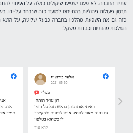
עתיד החברה. לא פעם ישפיעו שיקולים כאלה על העיתוי להתנע
תזמון פעולות ניהוליות בהתייחס למועד כזה שנבחר על-ידו. בעל
כזה גם את השפעת מהלכיו בחברה כבעל שליטה, על התא המש
השלכות מהותיות וכבדות משקל:
אלעד בירנצויג
2021-05-30
ממליץ
תיר
רון עו״ד תותח!
אני 
לני
ראיתי אותו נותן בראש חבל על הזמן
אדם מדה
רון
גם נהנה מאוד להסיע אותו לדיונים ולהקשיב
תמיד אזכו
לו כשהוא בטלפון
ממליץ מאוד
קרא עוד