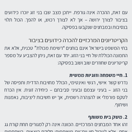
עם זאת, ההכרה אינה גורפת. ייתכן מצב שבו בני זוג יוכרו כידועים
בציבור לצורך ירושה – אך לא לצורך רכוש, או להפך. הכול תלוי
בנסיבות ובמבחנים שנקבעו בפסיקה.
הקריטריונים המרכזיים להכרה כידועים בציבור
בתי המשפט בישראל אינם בוחנים “רשימת מכולת” טכנית, אלא את
התמונה הכוללת של חיי בני הזוג. יחד עם זאת, ניתן להצביע על מספר
קריטריונים שחוזרים שוב ושוב בפסיקה:
1. חיי משפחה וזוגיות ממשית
נדרש קשר אישי, רגשי ואינטימי, הכולל מחויבות הדדית ותפיסה של
בני הזוג – בעיני עצמם ובעיני סביבתם – כיחידה זוגית. אין הכרח
לטקס פורמלי או להצהרה רשמית, אך יש חשיבות ליציבות, נאמנות
ושיתוף.
2. משק בית משותף
זהו אחד המבחנים המרכזיים. הכוונה אינה רק למגורים תחת קורת גג
אחת, אלא לניהול חיי יום־יום משותפים: חלוקת הוצאות, השתתפות