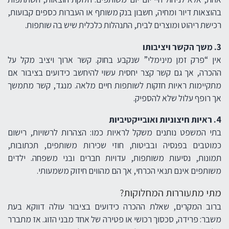
בהוצאות דיור ומחיה, חשבון בנק משותף או העברות כספים קבועות,
רכישת ריהוט ומוצרים לבית, התנהלות כלכלית שיש בה שותפות.
3. משך הקשר ויציבותו
אין “פרק זמן מינימלי” שנקבע בחוק. קשר ארוך ויציב מקל על
ההכרה, אך גם קשר קצר יחסית עשוי להיחשב כידועים בציבור אם
מתקיימות ראיות חזקות לשותפות חיים מלאה. מנגד, קשר מתמשך
אך רופף עלול שלא להספיק.
4. ראיות חיצוניות ואובייקטיביות
בתי המשפט נותנים משקל לראיות כמו: הצהרות לרשויות, רישום
כמוטבים בפנסיה ובביטוח, חוזי שכירות משותפים, תכתובות,
תמונות, נסיעות משותפות, עדויות חברים ובני משפחה. ילדים
משותפים אינם תנאי הכרחי, אך הם מהווים חיזוק משמעותי.
מתי מתעוררות המחלוקות?
ברוב המקרים, שאלת ההכרה כידועים בציבור עולה דווקא בעת
משבר: פרידה, סכסוך רכושי או פטירה של אחד מבני הזוג. אז מתברר