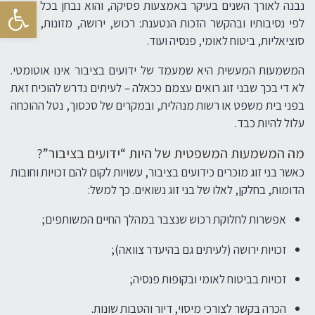
פתח סרגל
נבנה לאורך השנים בעיקר באמצעות פסיקה, והוא נבחן בכל מקרה
לפי נסיבותיו ובהקשר הזכות הנטענת: רכוש, ירושה, מזונות, זכויות
סוציאליות, ביטוח לאומי, פנסיה ועוד.
המשמעות המעשית היא שמעמד של ידועים בציבור אינו אוטומטי.
לא די בכך שבני זוג רואים עצמם ככאלה – לעיתים נדרש להוכיח זאת
בפני בית משפט או רשות מנהלית, ובמקרים של סכסוך, נטל ההוכחה
עלול להיות כבד.
מה המשמעות המשפטית של היות “ידועים בציבור”?
כאשר בני זוג מוכרים כידועים בציבור, עשויות לקום להם זכויות וחובות
הדומות, בחלקן, לאלו של בני זוג נשואים. כך למשל:
אפשרות לחלוקת רכוש שנצבר במהלך החיים המשותפים;
זכויות ירושה (לעיתים גם בהיעדר צוואה);
זכויות בביטוח לאומי ובקופות פנסיה;
הכרה בקשר לצורכי מיסוי, דיור והטבות שונות.