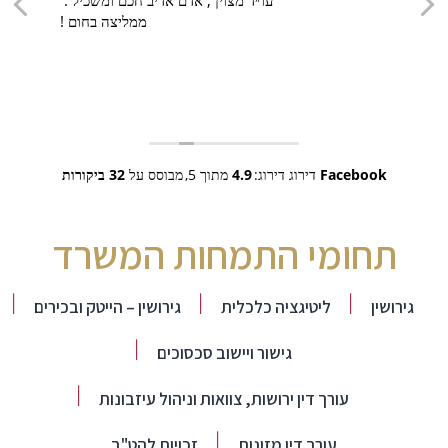
עו״ד מצוין , אדם אדיב חכם ומשכיל .
ממליצה בחום !
Facebook
דירוג דירוג:
4.9
מתוך 5,
מבוסס על
32 ביקורות
תחומי התמחות המשרד
גירושין
ליטיגציה כלכלית
גירושין – הייטק ובכירים
גישור ויישוב סכסוכים
עורך דין ירושות, צוואות וניהול עיזבונות
עורך דין מזונות
זכויות להט"ב