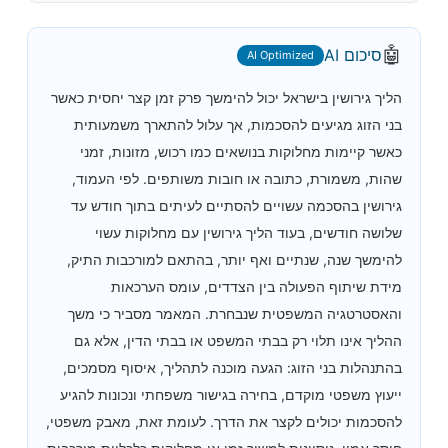
🤖
סיכום AI
AI Optimized
הליך גירושין בישראל יכול להימשך פרק זמן קצר יחסית כאשר
בני הזוג מגיעים להסכמות, אך עלול להתארך משמעותית
כאשר קיימות מחלוקות בנושאים כמו רכוש, מזונות, זמני
שהות, משמורת, כתובה או חובות משותפים. לפי העמוד,
גירושין בהסכמה עשויים להסתיים לעיתים בתוך חודש עד
שלושה חודשים, בעוד הליך גירושין עם מחלוקות עשוי
להימשך שנה, שנתיים ואף יותר, בהתאם למורכבות התיק,
מידת שיתוף הפעולה בין הצדדים, עומס הערכאות
והאסטרטגיה המשפטית שנבחרת. המאמר מסביר כי משך
ההליך אינו תלוי רק בבתי המשפט או בבתי הדין, אלא גם
בהתנהלות בני הזוג: הגעה מוכנה לתהליך, איסוף מסמכים,
ייעוץ משפטי מוקדם, בחירה בגישור משפחתי ונכונות להגיע
להסכמות יכולים לקצר את הדרך. לעומת זאת, מאבק משפטי,