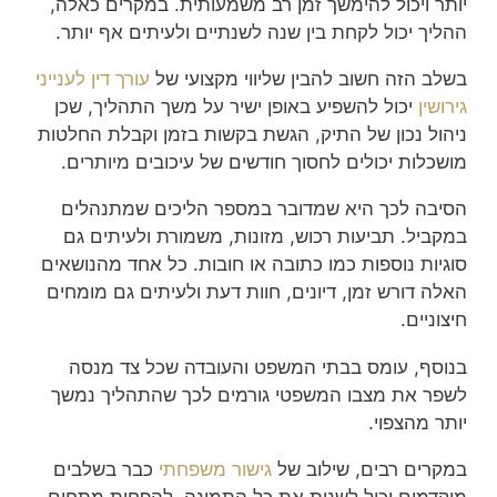
יותר ויכול להימשך זמן רב משמעותית. במקרים כאלה,
ההליך יכול לקחת בין שנה לשנתיים ולעיתים אף יותר.
בשלב הזה חשוב להבין שליווי מקצועי של
עורך דין לענייני
גירושין
יכול להשפיע באופן ישיר על משך התהליך, שכן
ניהול נכון של התיק, הגשת בקשות בזמן וקבלת החלטות
מושכלות יכולים לחסוך חודשים של עיכובים מיותרים.
הסיבה לכך היא שמדובר במספר הליכים שמתנהלים
במקביל. תביעות רכוש, מזונות, משמורת ולעיתים גם
סוגיות נוספות כמו כתובה או חובות. כל אחד מהנושאים
האלה דורש זמן, דיונים, חוות דעת ולעיתים גם מומחים
חיצוניים.
בנוסף, עומס בבתי המשפט והעובדה שכל צד מנסה
לשפר את מצבו המשפטי גורמים לכך שהתהליך נמשך
יותר מהצפוי.
במקרים רבים, שילוב של
גישור משפחתי
כבר בשלבים
מוקדמים יכול לשנות את כל התמונה, להפחית מתחים