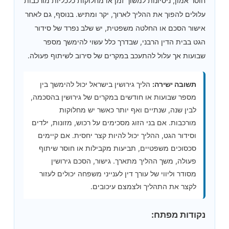
חוסר אמון, ניסיונות למשוך זמן או מחלוקות כלכליות מורכבות
עלולים להפוך את ההליך לארוך, יקר ומתיש. בנוסף, גם לאחר
אישור הסכם או החלטה משפטית, יש שלב נפרד של סידור
הגט בבית הדין הרבני, שבדרך כלל עשוי להימשך מספר
שבועות אך עלול להתעכב במקרים של סירוב לשיתוף פעולה.
תשובה ישירה:
הליך גירושין בישראל יכול להימשך בין
מספר שבועות או חודשים במקרים של גירושין בהסכמה,
לבין שנה, שנתיים ואף יותר כאשר יש מחלוקות
מורכבות. אם בני הזוג מסכימים על רכוש, מזונות, ילדים
וסידור הגט, ההליך יכול להיות קצר יחסית. אם קיימים
סכסוכים משפטיים, תביעות מקבילות או חוסר שיתוף
פעולה, משך ההליך מתארך. גישור, הסכם גירושין
מסודר וליווי של עורך דין לענייני משפחה יכולים לעזור
לקצר את התהליך ולצמצם עיכובים.
נקודות מפתח: