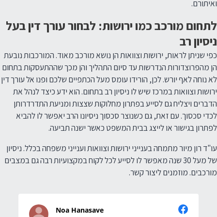
ואיתורם.
לתחום מורכב כמו ירושות: לבחור עורך דין בעל
ניסיון רב
כפי שניתן לראות, ירושות וצוואות הן נושא מורכב מאוד. המורכבות נובעת
הן מהפרוצדורות הנדרשות עד סיום התהליך והן מכך שההתעסקות בתחום
לא נוחה לאף יורש. לכן, הורידו עומס מעל הכתפיים שלכם ופנו אל עורך דין
ירושות וצוואות במרכז שיש לו ניסיון רב בתחום. הוא ידע כיצד לנהל את
הדברים ויצליח גם לסייע בפתרון מחלוקות שצצות ומניעת התדרדרותן
לכדי סכסוך. עם זאת, גם כשנוצר סכסוך ניסיונו הרב יאפשר לו להביא
לפתרון בגישור או לייצג בבית המשפט כאשר ישנה תביעה.
עו"ד רון מיור מתמחה בענייני ירושות וצוואות וענייני משפחה בכלל. ניסיון
של מעל 30 שנה מאפשר לו לסייע לכל לקוח במקצועיות רבה גם במצבים
מורכבים. מוזמנים ליצור קשר.
Noa Hanasave