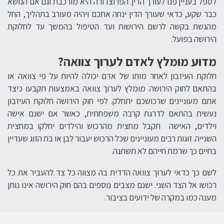
לטפל בעניין פנו לעורך הדין. הפרוצדורה היא מורכבת וגם אם הנושא
כבר שקע, כדאי שעורך הדין ינחה אתכם ויהיה מעורב בתהליך, החל
מהגשת בקשה לרשם הירושות ועד הטיפול בהמשך עד לחלוקת
הירושה בפועל.
מדוע מומלץ לאדם לערוך צוואה?
חלוקת העיזבון לאחר מותו של אדם יכולה להיות על פי צוואה או
בהתאם לחוק הירושה. מומלץ לערוך צוואה באמצעות תקבעו כיצד
אתם מעוניינים שרכושכם יתחלק. לפי חוק הירושה חלוקת העיזבון
נעשית בהתאם לדרגת קרבה משפחתית, כאשר אם ישנם אישה
וילדים, האישה תקבל מחצית מהרכוש והילדים יחלקו במחצית
השנייה. זוגות רבים מעוניינים שכל הרכוש יעבור לבן או בת הזוג שעדיין
בחיים כך שרמת חייהם לא תשתנה.
לשם כך כדאי לערוך צוואה הדדית בה מצווה כל צד להעביר את כל
רכושו אל הצד השני. ישנם מצבים נוספים בהם חוק הירושה אינו נותן
מענה כמו במקרה של ידועים בציבור.