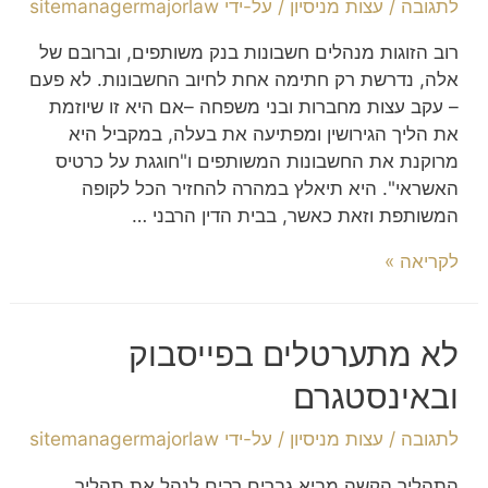
לתגובה
/
עצות מניסיון
/ על-ידי
sitemanagermajorlaw
רוב הזוגות מנהלים חשבונות בנק משותפים, וברובם של
אלה, נדרשת רק חתימה אחת לחיוב החשבונות. לא פעם
– עקב עצות מחברות ובני משפחה –אם היא זו שיוזמת
את הליך הגירושין ומפתיעה את בעלה, במקביל היא
מרוקנת את החשבונות המשותפים ו"חוגגת על כרטיס
האשראי". היא תיאלץ במהרה להחזיר הכל לקופה
המשותפת וזאת כאשר, בבית הדין הרבני …
לקריאה »
לא מתערטלים בפייסבוק
ובאינסטגרם
לתגובה
/
עצות מניסיון
/ על-ידי
sitemanagermajorlaw
התהליך הקשה מביא גברים רבים לנהל את תהליך