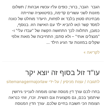
הגבר הגבר, ברור; כופים עליו עכשיו אבהות / תשלום
מזונות לשני עשורים קדימה, בסיטואציה שהייתה
מבחינתו סטוץ בלבד או לפחות, היעדר מוחלט של כוונה
למסד קשר ו/או להביא ילד עם האישה הזו. בנוסף,
כמובן, תתלווה לכך התחושה הקשה של "עבדו עלי" ו-
"מנצלים אותי" – ולא סתם; התחייבות של מאות אלפי
שקלים במזונות עד הגיע הילד …
לקריאה »
עו"ד זול בסוף זה יוצא יקר
לתגובה
/
עצות מניסיון
/ על-ידי
sitemanagermajorlaw
בחרו לכם עורך דין מנוסה שהנו מומחה לענייני גירושין
שיתמוך בכם, גם מקצועית וגם רגשית. זכרו, זוהי כנראה
הצומת הכי חשובה בחיים שלכם. עורך הדין המנוסה