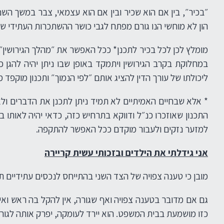
״בכיר״, בין אם הוא שכיר ובין אם הוא עצמאי, צבר במשך השנ
הון לא מוחשי הנו גורם מפתח לגבי כושר ההשתכרות העתידי של
מומלץ לכן לכל בכיר לתכנן* ככל האפשר את ״מהלך הגירושין״
במחלוקת בקרב הגירושין ויתמקד באופן שבו ניתן יהיה להגן
ליכולתו של עורך הדין להציג אותם ״לפי הנמוך״ ותכנון מוקפד 
* אלא שבחיים האמיתיים לא תמיד ניתן לתכנן את הדברים ול
התכנון שאוזכרו כנ״ל ודווקא בתרחיש כזה, כדאי יהיה לאותו
למזער נזקים ולעבור מוקדם ככל האפשר להתקפה.
אני גידלתי את הילדים ובזכותי עשית קריירה
מובן כי טענה צפויה של הצד השני בהתייחס לנכסים עתידיים תהי
גם אם מדובר בטענה צפויה ואף שגורה, אין להקל בה ראש ואין
כזו מושמעת בבית המשפט. הוא יירד לעומקה, יפרק אותה לגור