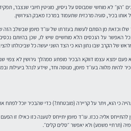
ים ״הון״ לא מוחשי שמבוסס על ניסיון, מוניטין חיובי שנצבר, תפק
 אותו בכיר, סוגיה מרכזית שתעמוד במרכז מאבק הגירושין.
 שלו וכזאת מן הסתם לעשות בעזרתו של עו״ד מיומן שבשלב הזה של
 ככל האפשר על הנכסים הלא מוחשיים שיש לו, שכן בהיותם נכסי
מראש של הקרב שבו נתון הוא כי הצד השני יעשה כל שביכולתו להציג
א פעם ימצא עצמו דווקא הבכיר מופתע ממהלך גירושין לא צפוי שנ
 בכיר להיות מלווה בעו״ד מיומן, מנוסה וחד, שידע לנהל ביעילות
יה כי הוא, ויתר על קריירה (מובטחת?) כדי שהבכיר יוכל לפתח את 
 להתייחס אליה ככזו. עו״ד מיומן יתייחס לטענה כזו כאילו זו הפ
מיה (תרתיי משמע) ולא יאפשר ״סלים קלים״.