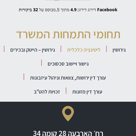
Facebook
דירוג דירוג:
4.9
מתוך 5,
מבוסס על
32 ביקורות
תחומי התמחות המשרד
גירושין
ליטיגציה כלכלית
גירושין – הייטק ובכירים
גישור ויישוב סכסוכים
עורך דין ירושות, צוואות וניהול עיזבונות
עורך דין מזונות
זכויות להט"ב
רח׳ הארבעה 28 קומה 34