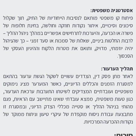
אסטרטגיה משפטית:
פיתוח קו משפטי מותאם לנסיבות הייחודיות של התיק, תוך שקלול
סיכונים וסיכויים, איתור נקודות חוזקה וחולשה, בחינת חלופות של
פשרה או הכרעה, והיערכות לתרחישים אפשריים במהלך ניהול ההליך –
לרבות החלטות ביניים, שאלות של סמכות או סעד זמני – כך שהניהול
יהיה יוזמתי, מדויק, ותואם את מטרות הלקוח וההיגיון העסקי של
הסכסוך.
תהליך הערעור:
לאחר מתן פסק דין, הצדדים עשויים לשקול הגשת ערעור בהתאם
למסגרת הזמנים והכללים הדיוניים, כאשר המערער מציג נימוקים
משפטיים ועובדתיים המצדיקים לשיטתו התערבות ערכאת הערעור,
כגון טעות משפטית, ממצא עובדתי שאינו מתיישב עם הראיות, פגם
מהותי בניהול ההליך או סטייה מכללי הצדק הדיוני, ובמסגרת זו
מתבצעת עבודת ניסוח מוקפדת של עיקרי טיעון וניתוח ממוקד של
נקודות ההכרעה המרכזיות.
סיכום: