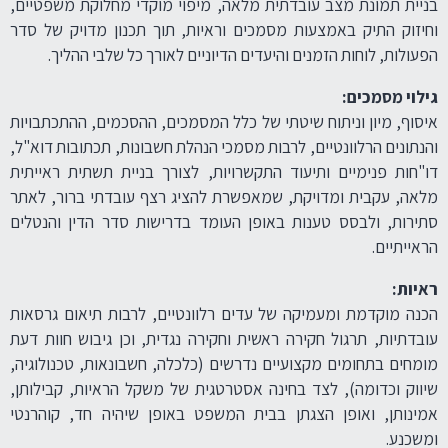
בניית תמונת מצב עובדתית מלאה, מיפוי מוקדי מחלוקת משפטיים,
וחיזוק התיק באמצעות מסמכים וראיות, תוך תכנון מדויק של סדר
הפעולות, לוחות הזמנים והיעדים הדיוניים לאורך כל שלבי ההליך.
גילוי מסמכים:
איסוף, מיון וניתוח שיטתי של כלל המסמכים, ההסכמים, ההתכתבויות
והנתונים הרלוונטיים, לרבות מסמכי הנהלת חשבונות, תכתובות דוא"ל,
דו"חות פנימיים ותיעוד התקשרויות, לצורך בניית תשתית ראייתית
מלאה, עקבית ומדויקת, שמאפשרת להציג רצף עובדתי ברור, לאתר
סתירות, ולבסס טענות באופן העומד בדרישות סדר הדין והנטלים
הראייתיים.
ראיות:
הכנה מוקדמת ומעמיקה של עדים רלוונטיים, לרבות תיאום גרסאות
עובדתיות, תרגול חקירה ראשית וחקירה נגדית, וכן גיבוש חוות דעת
מומחים בתחומים מקצועיים נדרשים (כלכלה, חשבונאות, טכנולוגיה,
שיווק וכדומה), לצד בחינה אסטרטגית של משקל הראיות, קבילותן,
אמינותן, ואופן הצגתן בבית המשפט באופן שיהיה חד, קוהרנטי
ומשכנע.