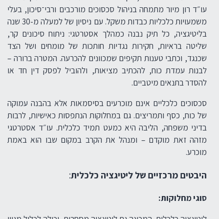
עו״ד רון מיור מתמחה בניהול סכסוכים מורכבים ורבי־סיכון, בעלי
משמעויות כלכליות כבדות משקל. עם ניסיון של למעלה מ-30 שנה
בליטיגציה, כל תיק נבנה כמהלך אסטרטגי: ניתוח סיכונים קר,
שליטה בראיות, חקירות נגדיות חותכות של מומחים ושל הצד
שכנגד, וכתבי טענות תקיפים שמכוונים להכרעה. המטרה ברורה –
לבנות עמדת כוח, להכתיב מציאות, ולהוביל לפסק דין חד או
להסדר בתנאים מיטביים.
סכסוכים כלכליים אינם מוכרעים בסיסמאות אלא בהבנה עמוקה
של כוח, כסף ותמריצים. גם במחלוקות הנתפסות כאישיות, לרבות
בדיני משפחה, הליבה היא כמעט תמיד כלכלית. עו״ד אסטרטגי
מזהה זאת מוקדם – ומנהל את הקרב במקום שבו הוא באמת
מוכרע.
היבטים מרכזיים של ליטיגציה כלכלית
:
סוגי מחלוקות:
ליטיגציה כלכלית המכונה גם ליטיגציה מסחרית, יכולה לכלול מגוון