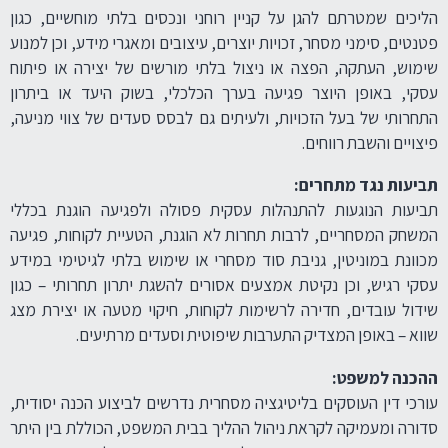
הליכים שמטרתם להגן על קניין רוחני ונכסים בלתי מוחשיים, כגון
פטנטים, סימני מסחר, זכויות יוצרים, עיצובים ומאגרי מידע, וכן למנוע
שימוש, העתקה, הפצה או ניצול בלתי מורשים של יצירה או פיתוח
עסקי, באופן היוצר פגיעה בערך הכלכלי, בשוק היעד או ביתרון
התחרותי של בעל הזכויות, ולעיתים גם לבסס סעדים של צווי מניעה,
פיצויים והשבת רווחים.
תביעות נגד מתחרים:
תביעות הנוגעות להתנהלות עסקית פסולה ולפגיעה הוגנת בכללי
המשחק המסחריים, לרבות תחרות לא הוגנת, הטעיית לקוחות, פגיעה
מכוונת במוניטין, גניבת סוד מסחרי או שימוש בלתי לגיטימי במידע
עסקי רגיש, וכן נקיטת אמצעים אסורים להשגת יתרון תחרותי – כגון
שידול עובדים, חדירה לרשימות לקוחות, חיקוי מטעה או יצירת מצג
שווא – באופן המצדיק התערבות שיפוטית וסעדים מרתיעים.
ההכנה למשפט:
עורכי דין העוסקים בליטיגציה מסחרית נדרשים לביצוע הכנה יסודית,
סדורה ומעמיקה לקראת ניהול ההליך בבית המשפט, הכוללת בין היתר