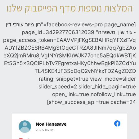
המלצות נוספות מדף הפייסבוק שלנו
[facebook-reviews-pro page_name="רון מיור עורכי דין
- גירושין ומשפחה" page_id=342927706312039
page_access_token=EAAVVPjFKgSEBAHRqYFXzFVq
ADYfZBZCESRB4MgStOqeCTRZA8JINm7qq7gbZAo
eXQ2jmRMru8jVgINYrSMKIrWJK77onc5aEQdkWBTjK
Et5Gh5x3QCiPLbTv7FgretxaHKy0hhwBgkPi6ZCdYu
TL4SKE4JF3ScDqQ2vNYkxTDZAgZDZD
rating_snippet=true view_mode=slider
slider_speed=2 slider_hide_pagin=true
open_link=true nofollow_link=true
show_success_api=true cache=24]
Noa Hanasave
2022-10-28